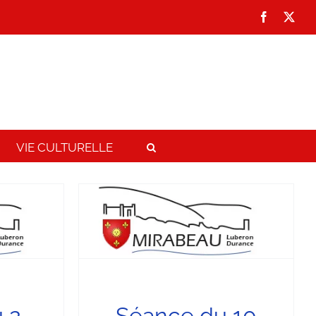
Facebook
X
VIE CULTURELLE
rs 2025
unicipal
 2
Séance du 10