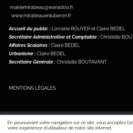
mairiemirabeau@wanadoo.fr
www.mirabeauenluberon.fr
Accueil du public :
Lorraine ROUYER et Claire BEDEL
Secrétaire Administrative et Comptable :
Christelle BO
Affaires Scolaires :
Claire BEDEL
Urbanisme :
Claire BEDEL
Secrétaire Générale :
Christelle BOUTAVANT
MENTIONS LÉGALES
En poursuivant votre navigation sur ce site, vous acceptez l’u
Copyright 2021
Mairie de Mirabeau
tous droits réservés | Produit par
U
votre expérience d'utilisateur de notre site internet.