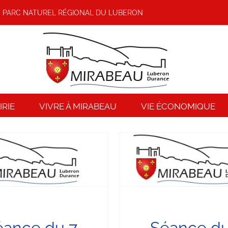
PARC NATUREL RÉGIONAL DU LUBERON
RIE
VIVRE À MIRABEAU
VIE ÉCONOMIQUE
éance du 2 Avril 2025
Séance du 10 Ma
éances du Conseil Municipal
Séances du Conseil M
éance du 7
Séance du