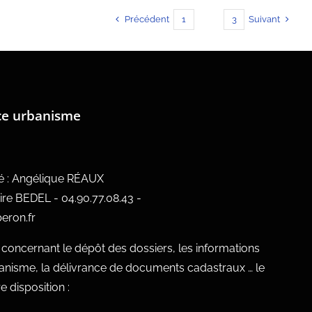
Précédent
Suivant
1
2
3
ce urbanisme
ué : Angélique RÉAUX
ire BEDEL - 04.90.77.08.43 -
eron.fr
oncernant le dépôt des dossiers, les informations
banisme, la délivrance de documents cadastraux … le
 disposition :