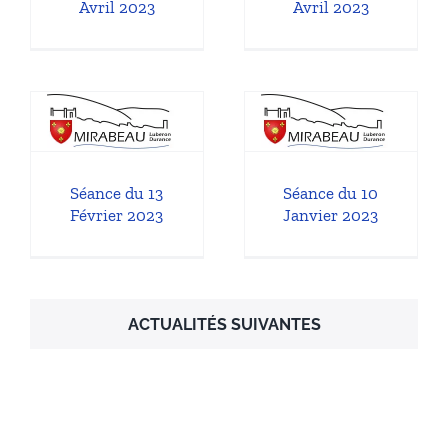
Avril 2023
Avril 2023
3
Séance du 10
Janvier 2023
l
Séances du Conseil
Municipal
Séance du 13
Séance du 10
Février 2023
Janvier 2023
ACTUALITÉS SUIVANTES