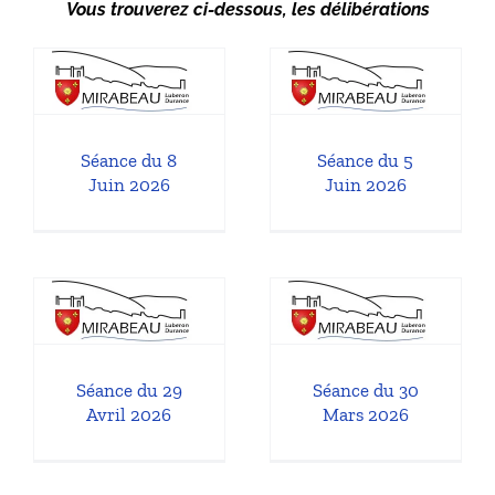
Vous trouverez ci-dessous, les délibérations
Séance du 5
Juin 2026
l
Séances du Conseil
Municipal
Séance du 8
Séance du 5
Juin 2026
Juin 2026
9
Séance du 30
Mars 2026
l
Séances du Conseil
Municipal
Séance du 29
Séance du 30
Avril 2026
Mars 2026