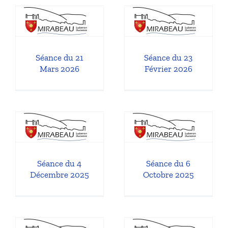
1
Séance du 23
Février 2026
l
Séances du Conseil
Municipal
Séance du 21
Séance du 23
Mars 2026
Février 2026
Séance du 6
Octobre 2025
Séances du Conseil
l
Municipal
Séance du 4
Séance du 6
Décembre 2025
Octobre 2025
1
Séance du 7