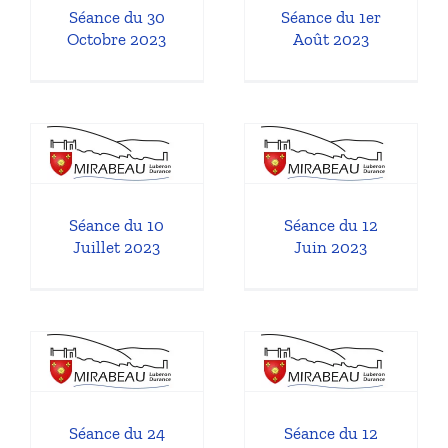
Municipal
Séance du 30
Séance du 1er
Octobre 2023
Août 2023
0
Séance du 12
Juin 2023
l
Séances du Conseil
Municipal
Séance du 10
Séance du 12
Juillet 2023
Juin 2023
4
Séance du 12
Avril 2023
l
Séances du Conseil
Municipal
Séance du 24
Séance du 12