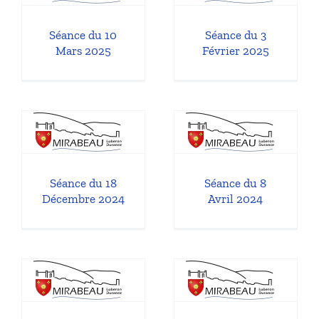
l
Séances du Conseil
Municipal
Séance du 10
Séance du 3
Mars 2025
Février 2025
8
Séance du 8
Avril 2024
Séances du Conseil
l
Municipal
Séance du 18
Séance du 8
Décembre 2024
Avril 2024
0
Séance du 1er
3
Août 2023
l
Séances du Conseil