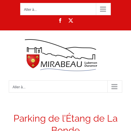
Passer
Aller à...
au
contenu
Facebook
X
Aller à...
Parking de l’Étang de La
Bonde