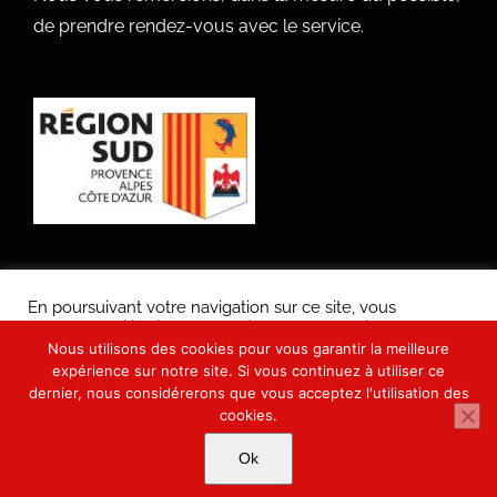
de prendre rendez-vous avec le service.
En poursuivant votre navigation sur ce site, vous
acceptez l’utilisation de Cookies pour nous aider à
améliorer votre expérience d'utilisateur de notre site
Nous utilisons des cookies pour vous garantir la meilleure
internet.
expérience sur notre site. Si vous continuez à utiliser ce
Copyright 2021
Mairie de Mirabeau
tous droits réservés | Produit
dernier, nous considérerons que vous acceptez l'utilisation des
par
UP'NBOOST pour collectivités territoriales
J'accepte
cookies.
Facebook
X
En savoir plus sur notre politique de confidentialité et les Cookies
Ok