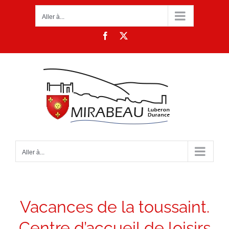
Passer
Aller à...
au
contenu
Facebook
X
Aller à...
Vacances de la toussaint.
Centre d’accueil de loisirs