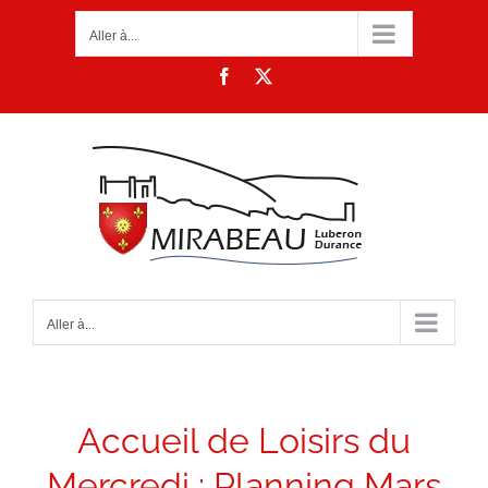
Passer
Aller à...
au
contenu
Facebook
X
Aller à...
Accueil de Loisirs du
Mercredi : Planning Mars