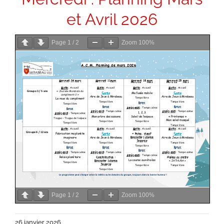
et Avril 2026
Page
1
/
2
Zoom
100%
Page
1
/
2
Zoom
100%
26 janvier 2026