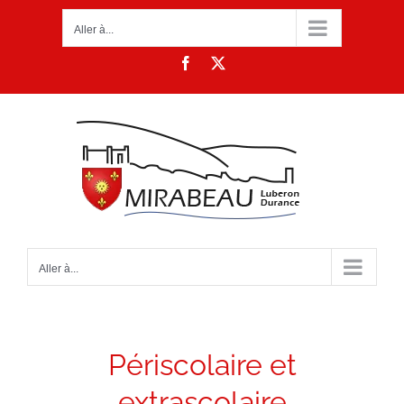
Passer
Aller à...
au
contenu
Facebook
X
Aller à...
Périscolaire et
extrascolaire