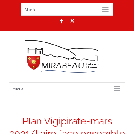
Passer
Aller à...
au
contenu
Facebook
X
Aller à...
Plan Vigipirate-mars
2021/Faire face ensemble