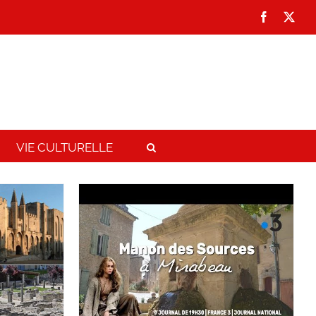
Facebook
X
VIE CULTURELLE
: lieu de
e
Vidéos
Vie