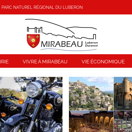
PARC NATUREL RÉGIONAL DU LUBERON
RIE
VIVRE À MIRABEAU
VIE ÉCONOMIQUE
Manon des Sources 
Tourisme en Luberon
tournage
Tourisme
Vie culturelle
Agenda culturel
Tourism
culturelle