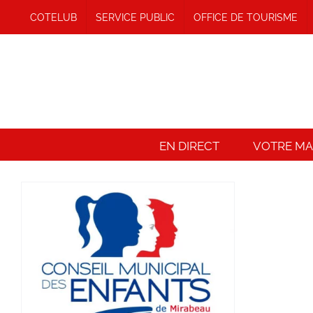
Passer
COTELUB
SERVICE PUBLIC
OFFICE DE TOURISME
au
contenu
EN DIRECT
VOTRE MAI